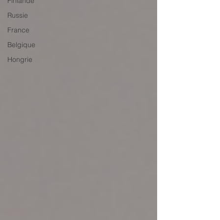
Finlande
Russie
France
Belgique
Hongrie