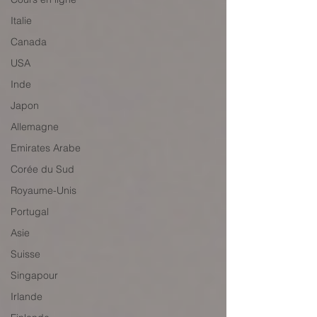
Italie
Canada
USA
Inde
Japon
Allemagne
Emirates Arabe
Corée du Sud
Royaume-Unis
Portugal
Asie
Suisse
Singapour
Irlande