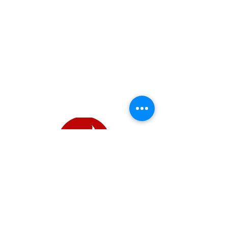
A propos de nous
Etudier,Immigrer, visiter, Travailler
à l'étranger
À une époque où les opportunités transcendent les frontières, notre