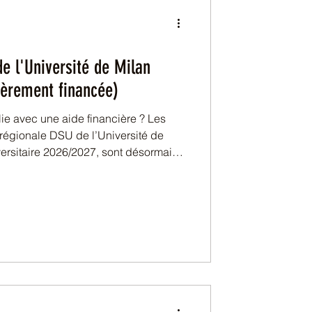
e l'Université de Milan
ièrement financée)
lie avec une aide financière ? Les
régionale DSU de l’Université de
iversitaire 2026/2027, sont désormais
diants internationaux, ce programme
essible aux candidats admis en
 dans un programme de troisième
iversité. Pour bénéficier de la bourse
rsitar