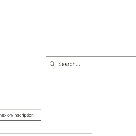
Opportunités
Nos Services
À propos
Plu
exion/Inscription