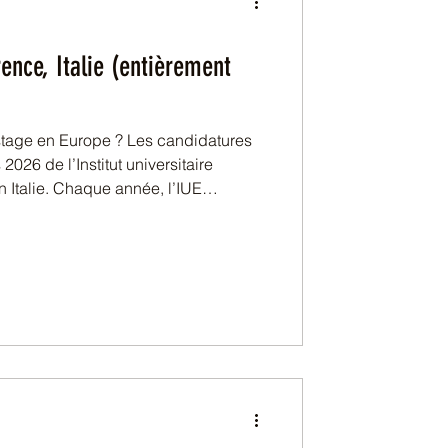
ence, Italie (entièrement
stage en Europe ? Les candidatures
2026 de l’Institut universitaire
n Italie. Chaque année, l’IUE
eunes diplômés issus de divers
ment en sciences sociales et
e immersion concrète au sein d’un
nternational d’excellence. Ces
tunité structurante pour dévelo