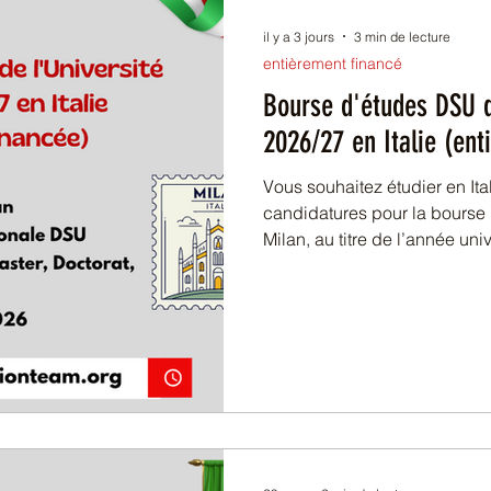
rs en ligne
Italie
Canada
il y a 3 jours
3 min de lecture
entièrement financé
s Arabe
Corée du Sud
Bourse d'études DSU d
2026/27 en Italie (ent
Singapour
Irlande
Finlande
Vous souhaitez étudier en Ita
candidatures pour la bourse 
Milan, au titre de l’année un
ouvertes. Très prisé des étu
de soutien financier est acc
licence, master, doctorat ou
cycle éligible au sein de l’un
DSU (Diritto allo Studio Unive