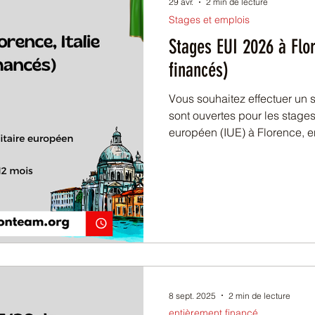
29 avr.
2 min de lecture
Stages et emplois
Stages EUI 2026 à Flor
financés)
Vous souhaitez effectuer un 
sont ouvertes pour les stages 
européen (IUE) à Florence, e
accueille des étudiants et j
horizons académiques, notam
humaines, en leur offrant un
environnement universitaire i
stages constituent une oppor
8 sept. 2025
2 min de lecture
entièrement financé