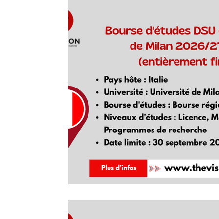
entièrement financé
partiellement financé
Cou
USA
Inde
Japon
Allemagne
Emirate
Royaume-Unis
Portugal
Asie
Suisse
Russie
France
Belgique
Hongrie