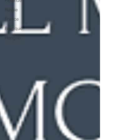
Finlande
Russie
France
Belgique
Hongrie