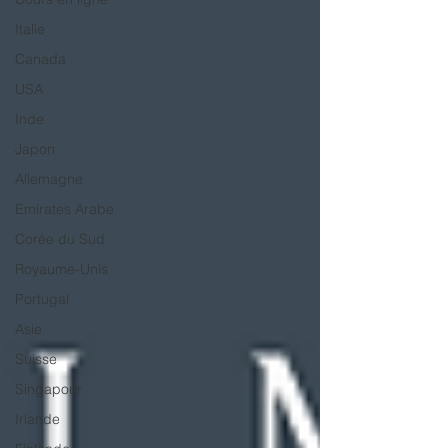
Italie
Canada
USA
Inde
Japon
Allemagne
Emirates Arabe
Corée du Sud
Royaume-Unis
Portugal
Asie
Suisse
Singapour
Irlande