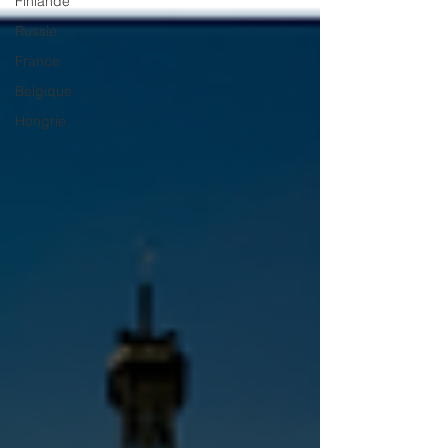
Finlande
Russie
France
Belgique
Hongrie