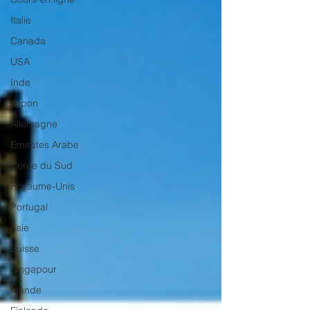
Italie
Canada
USA
Inde
Japon
Allemagne
Emirates Arabe
Corée du Sud
Royaume-Unis
Portugal
Asie
Suisse
Singapour
Irlande